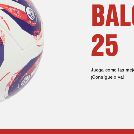
BAL
25
Juega como las mejo
¡Consíguelo ya!